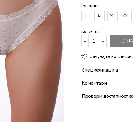
Големина:
L
M
XL
XXL
Количина:
ДОДА
Зачувајте во список
Спецификација
Коментари
Провери достапност в