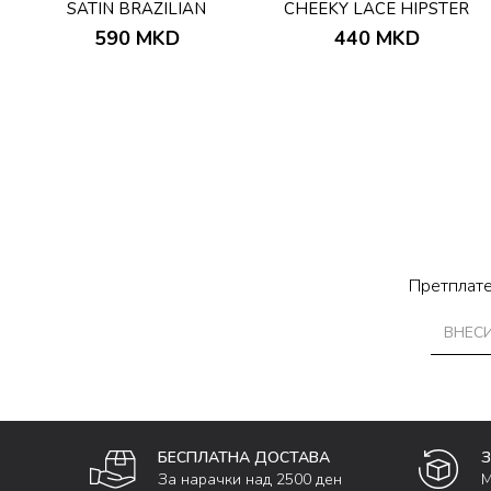
SATIN BRAZILIAN
CHEEKY LACE HIPSTER
590
MKD
440
MKD
Претплате
БЕСПЛАТНА ДОСТАВА
За нарачки над 2500 ден
М