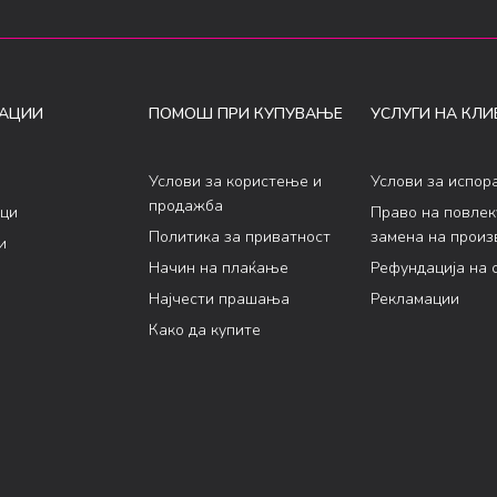
АЦИИ
ПОМОШ ПРИ КУПУВАЊЕ
УСЛУГИ НА КЛИ
Услови за користење и
Услови за испор
продажба
ци
Право на повле
Политика за приватност
замена на произ
и
Начин на плаќање
Рефундација на 
Најчести прашања
Рекламации
Како да купите