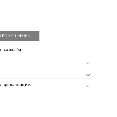
Ј ВО КОШНИЧКА
от со желби
о продавниците