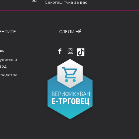
Секогаш тука за вас
ЕНТИТЕ
СЛЕДИ НÉ
ака
кување и
вод
средства