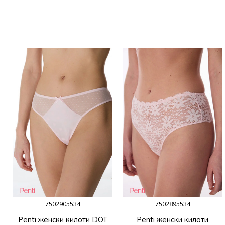
7502905534
7502895534
P
Penti женски килоти DOT
Penti женски килоти