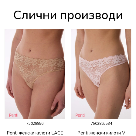
Слични производи
75028856
7502865534
Penti женски килоти LACE
Penti женски килоти V