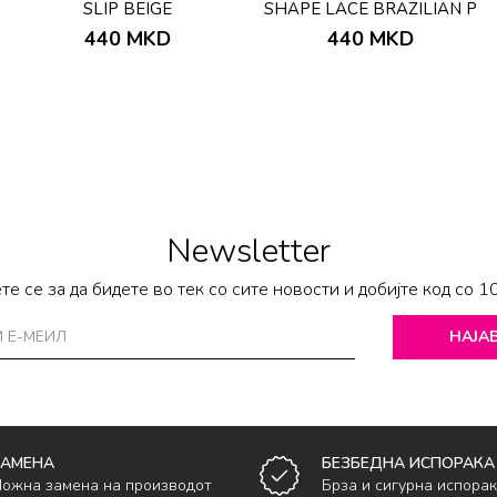
SLIP BEIGE
SHAPE LACE BRAZILIAN P
440
MKD
440
MKD
Newsletter
те се за да бидете во тек со сите новости и добијте код со 1
НАЈАВ
ЗАМЕНА
БЕЗБЕДНА ИСПОРАКА
ожна замена на производот
Брза и сигурна испора