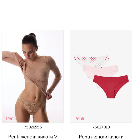
75028556
75027013
Penti женски килоти V
Penti женски килоти