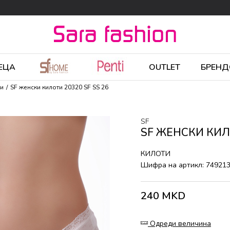
ЕЦА
OUTLET
БРЕНД
ти
SF женски килоти 20320 SF SS 26
SF
SF ЖЕНСКИ КИЛО
КИЛОТИ
Шифра на артикл:
74921
240
MKD
Одреди величина