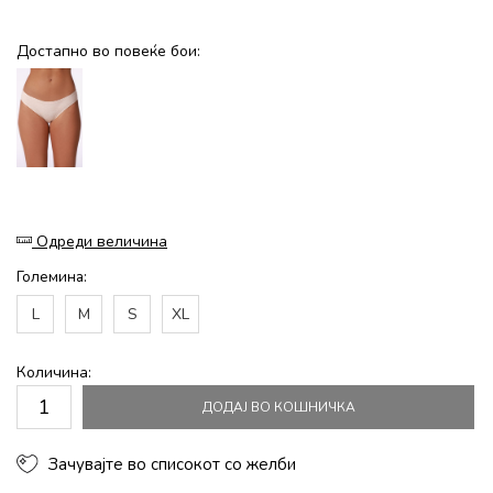
Достапно во повеќе бои:
Одреди величина
Големина:
L
M
S
XL
Количина:
ДОДАЈ ВО КОШНИЧКА
Зачувајте во списокот со желби