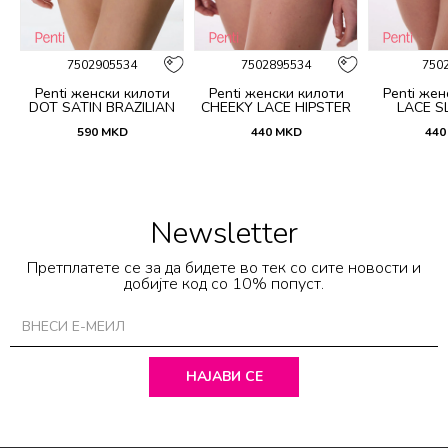
7502905534
7502895534
750
Penti женски килоти
Penti женски килоти
Penti жен
DOT SATIN BRAZILIAN
CHEEKY LACE HIPSTER
LACE SL
590
MKD
440
MKD
440
Newsletter
Претплатете се за да бидете во тек со сите новости и
добијте код со 10% попуст.
НАЈАВИ СЕ