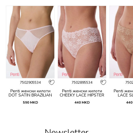
%
7502905534
7502895534
750
Penti женски килоти
Penti женски килоти
Penti жен
DOT SATIN BRAZILIAN
CHEEKY LACE HIPSTER
LACE SL
590
MKD
440
MKD
440
Newsletter