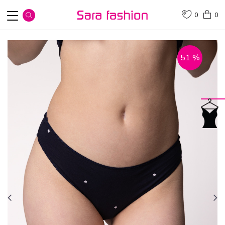
0
0
51
%