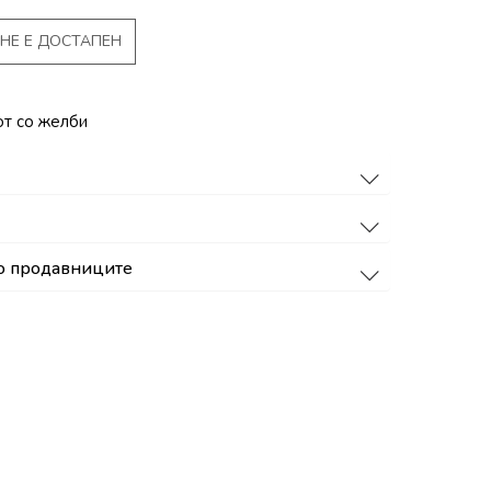
НЕ Е ДОСТАПЕН
от со желби
о продавниците