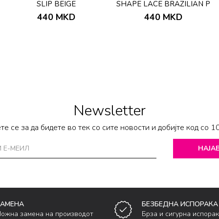
SLIP BEIGE
SHAPE LACE BRAZILIAN P
440
MKD
440
MKD
Newsletter
те се за да бидете во тек со сите новости и добијте код со 1
НАЈАВ
ЗАМЕНА
БЕЗБЕДНА ИСПОРАКА
ожна замена на производот
Брза и сигурна испора