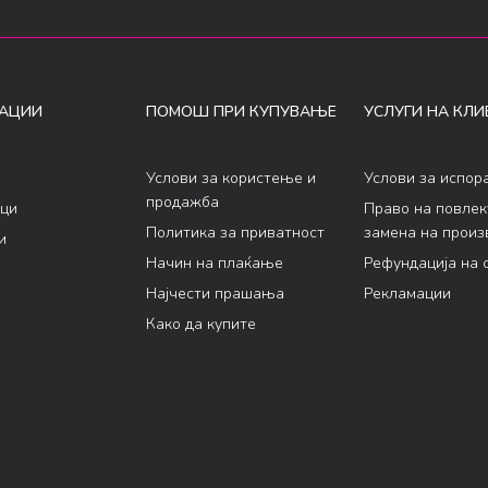
АЦИИ
ПОМОШ ПРИ КУПУВАЊЕ
УСЛУГИ НА КЛИ
Услови за користење и
Услови за испор
продажба
ци
Право на повле
Политика за приватност
замена на произ
и
Начин на плаќање
Рефундација на 
Најчести прашања
Рекламации
Како да купите