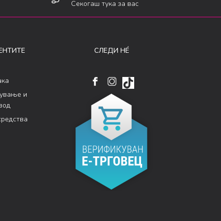
Секогаш тука за вас
ЕНТИТЕ
СЛЕДИ НÉ
ака
кување и
вод
средства