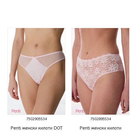
7502905534
7502895534
P
Penti женски килоти DOT
Penti женски килоти