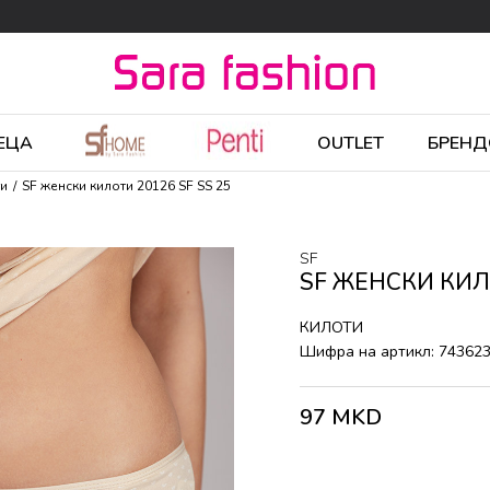
ЕЦА
OUTLET
БРЕНД
ти
SF женски килоти 20126 SF SS 25
SF
SF ЖЕНСКИ КИЛО
КИЛОТИ
Шифра на артикл:
74362
97
MKD