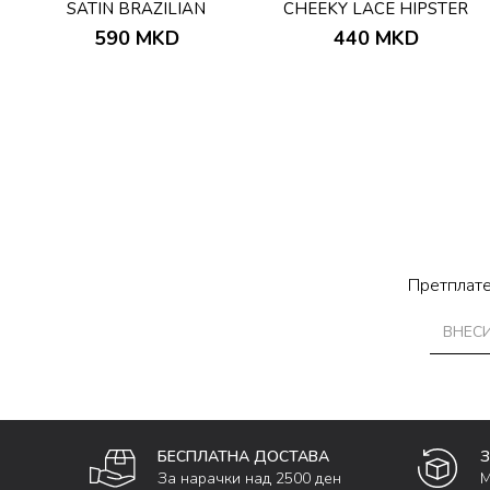
SATIN BRAZILIAN
CHEEKY LACE HIPSTER
590
MKD
440
MKD
Претплате
БЕСПЛАТНА ДОСТАВА
За нарачки над 2500 ден
М