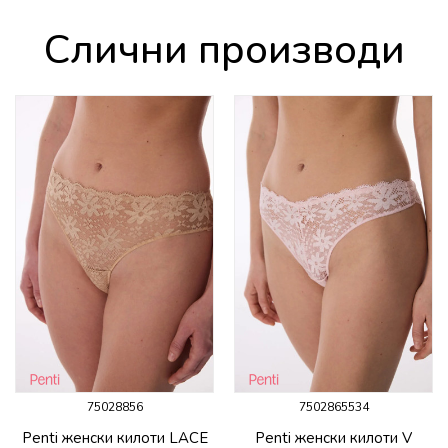
Слични производи
75028856
7502865534
Penti женски килоти LACE
Penti женски килоти V