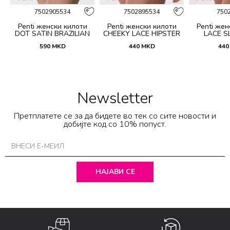
7502905534
7502895534
750
Penti женски килоти
Penti женски килоти
Penti жен
DOT SATIN BRAZILIAN
CHEEKY LACE HIPSTER
LACE SL
590
MKD
440
MKD
440
Newsletter
Претплатете се за да бидете во тек со сите новости и
добијте код со 10% попуст.
НАЈАВИ СЕ