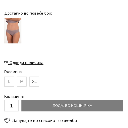
Достапно во повеќе бои:
Одреди величина
Големина:
L
M
XL
Количина:
ДОДАЈ ВО КОШНИЧКА
Зачувајте во списокот со желби