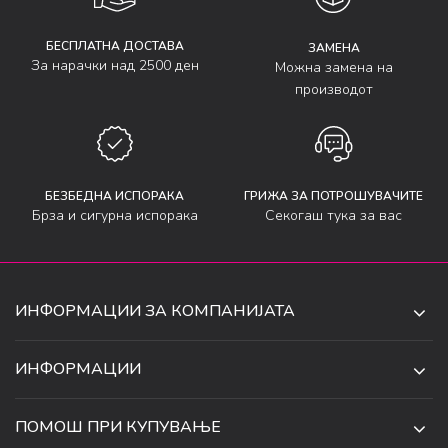
БЕСПЛАТНА ДОСТАВА
ЗАМЕНА
За нарачки над 2500 ден
Можна замена на
производот
БЕЗБЕДНА ИСПОРАКА
ГРИЖА ЗА ПОТРОШУВАЧИТЕ
Брза и сигурна испорака
Секогаш тука за вас
ИНФОРМАЦИИ ЗА КОМПАНИЈАТА
ДЕ-ТА ДЕЈАН ДООЕЛ
ИНФОРМАЦИИ
ЗА НАС
УЛ. 34, БР. 32, ИЛИНДЕН,
ПОМОШ ПРИ КУПУВАЊЕ
СКОПЈЕ, МАКЕДОНИЈА
ПРОДАВНИЦИ