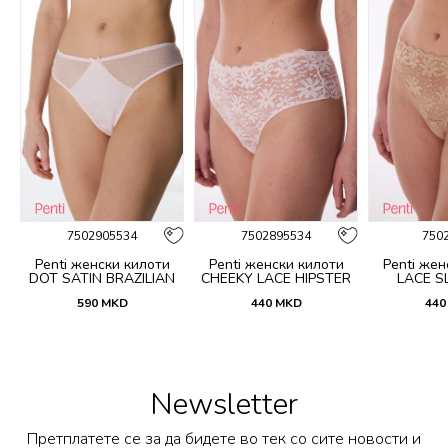
7502905534
7502895534
750
Penti женски килоти
Penti женски килоти
Penti жен
DOT SATIN BRAZILIAN
CHEEKY LACE HIPSTER
LACE SL
590
MKD
440
MKD
440
Newsletter
Претплатете се за да бидете во тек со сите новости и