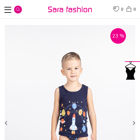
0
0
23
%