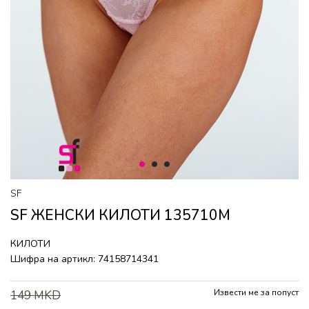
1
2
3
SF
SF ЖЕНСКИ КИЛОТИ 135710M
КИЛОТИ
Шифра на артикл:
74158714341
Извести ме за попуст
149
MKD