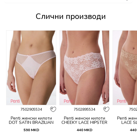
Слични производи
%
7502905534
7502895534
750
Penti женски килоти
Penti женски килоти
Penti жен
DOT SATIN BRAZILIAN
CHEEKY LACE HIPSTER
LACE SL
590
MKD
440
MKD
440