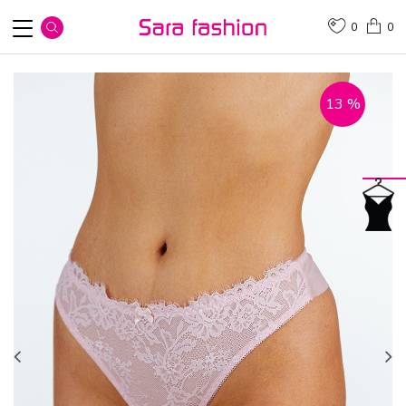
0
0
13
%