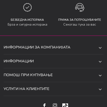
БЕЗБЕДНА ИСПОРАКА
ГРИЖА ЗА ПОТРОШУВАЧИТЕ
Брза и сигурна испорака
Секогаш тука за вас
ИНФОРМАЦИИ ЗА КОМПАНИЈАТА
ДЕ-ТА ДЕЈАН ДООЕЛ
ИНФОРМАЦИИ
ЗА НАС
УЛ. 34, БР. 32, ИЛИНДЕН,
ПОМОШ ПРИ КУПУВАЊЕ
СКОПЈЕ, МАКЕДОНИЈА
ПРОДАВНИЦИ
УСЛОВИ ЗА КОРИСТЕЊЕ И ПРОДАЖБА
ТЕЛЕФОН:
СОРАБОТКИ
УСЛУГИ НА КЛИЕНТИТЕ
070 231 608
ПОЛИТИКА ЗА ПРИВАТНОСТ
КАРИЕРА
(0)2 32 18 388
УСЛОВИ ЗА ИСПОРАКА
НАЧИН НА ПЛАЌАЊЕ
КОНТАКТ
EMAIL: