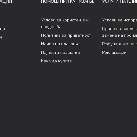
АЦИИ
ПОМОШ ПРИ КУПУВАЊЕ
УСЛУГИ НА КЛИ
Услови за користење и
Услови за испор
продажба
ци
Право на повле
Политика за приватност
замена на произ
и
Начин на плаќање
Рефундација на 
Најчести прашања
Рекламации
Како да купите