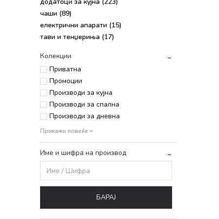
додатоци за кујна
(223)
чаши
(89)
електрични апарати
(15)
тави и тенџериња
(17)
Колекции
Приватна
Промоции
Производи за кујна
Производи за спална
Производи за дневна
Прикажи повеќе
Име и шифра на производ
БАРАЈ