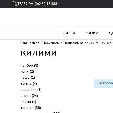
ТЕЛЕФОН: (0)2 32 18 388
ЖЕНИ
МАЖИ
Д
Sara Fashion
Производи
Производи за дома
Кујна
кил
килими
прибор
(9)
крпи
(2)
чаша
(1)
За избра
тањир
(4)
чаша сет
(1)
шољи
(24)
здела
(1)
тањири
(39)