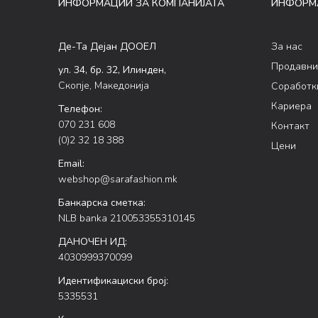
ИНФОРМАЦИИ ЗА КОМПАНИЈАТА
ИНФОРМ
Де-Та Дејан ДООЕЛ
За нас
Продавни
ул. 34, бр. 32, Илинден,
Скопје, Македонија
Соработк
Кариера
Телефон:
070 231 608
Контакт
(0)2 32 18 388
Цени
Email:
webshop@sarafashion.mk
Банкарска сметка:
NLB banka 210053355310145
ДАНОЧЕН ИД:
4030999370099
Идентификациски број:
5335531