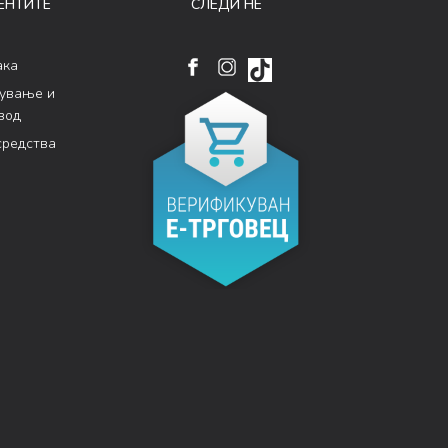
ЕНТИТЕ
СЛЕДИ НÉ
ака
кување и
вод
средства