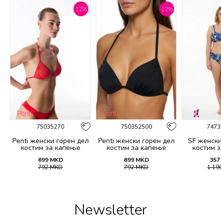
%
12
%
12
%
75035270
750352500
7473
Penti женски горeн дел
Penti женски горeн дел
SF женски
костим за капење
костим за капење
костим 
BASIC MINI TRIANGLE
BASIC MINI TRIANGLE
21
699
MKD
699
MKD
357
TOP
TOP
792
MKD
792
MKD
1.19
Newsletter