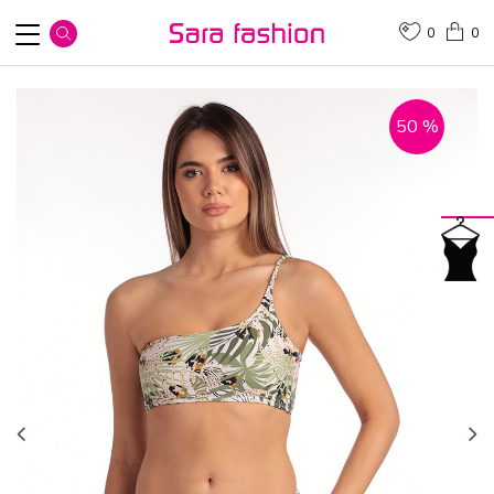
0
0
50
%