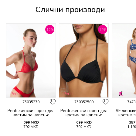
Слични производи
%
12
%
12
%
75035270
750352500
7473
Penti женски горeн дел
Penti женски горeн дел
SF женски
костим за капење
костим за капење
костим 
BASIC MINI TRIANGLE
BASIC MINI TRIANGLE
21
699
MKD
699
MKD
357
TOP
TOP
792
MKD
792
MKD
1.19