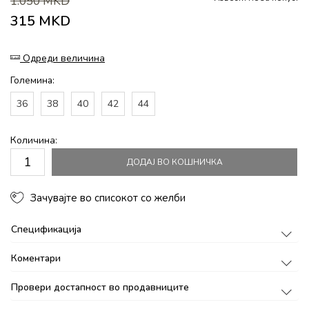
1.050
MKD
315
MKD
Одреди величина
Големина:
36
38
40
42
44
Количина:
ДОДАЈ ВО КОШНИЧКА
Зачувајте во списокот со желби
Спецификација
Коментари
Провери достапност во продавниците