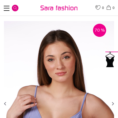
0
0
70
%