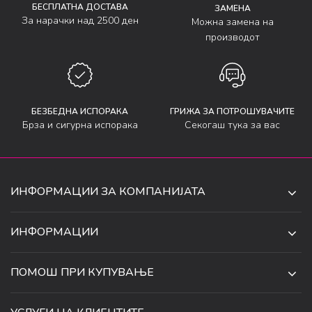
БЕСПЛАТНА ДОСТАВА
ЗАМЕНА
За нарачки над 2500 ден
Можна замена на
производот
БЕЗБЕДНА ИСПОРАКА
ГРИЖА ЗА ПОТРОШУВАЧИТЕ
Брза и сигурна испорака
Секогаш тука за вас
ИНФОРМАЦИИ ЗА КОМПАНИЈАТА
ДЕ-ТА ДЕЈАН ДООЕЛ
ИНФОРМАЦИИ
ЗА НАС
УЛ. 34, БР. 32, ИЛИНДЕН,
ПОМОШ ПРИ КУПУВАЊЕ
СКОПЈЕ, МАКЕДОНИЈА
ПРОДАВНИЦИ
УСЛОВИ ЗА КОРИСТЕЊЕ И ПРОДАЖБА
ТЕЛЕФОН:
СОРАБОТКИ