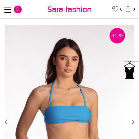
0
0
30
%