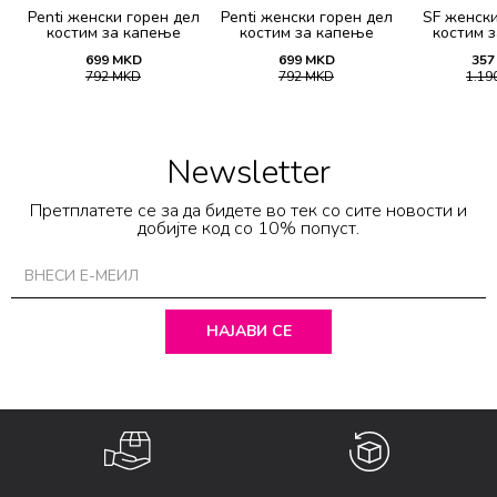
Penti женски горeн дел
Penti женски горeн дел
SF женски
костим за капење
костим за капење
костим 
BASIC MINI TRIANGLE
BASIC MINI TRIANGLE
21
699
MKD
699
MKD
357
TOP
TOP
792
MKD
792
MKD
1.19
Newsletter
Претплатете се за да бидете во тек со сите новости и
добијте код со 10% попуст.
НАЈАВИ СЕ