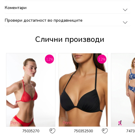
Коментари
Провери достапност во продавниците
Слични производи
%
12
%
12
%
75035270
750352500
7473