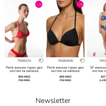
%
12
%
12
%
75035270
750352500
7473
Penti женски горeн дел
Penti женски горeн дел
SF женски
костим за капење
костим за капење
костим 
BASIC MINI TRIANGLE
BASIC MINI TRIANGLE
21
699
MKD
699
MKD
357
TOP
TOP
792
MKD
792
MKD
1.19
Newsletter