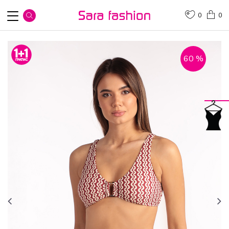
0
0
60
%