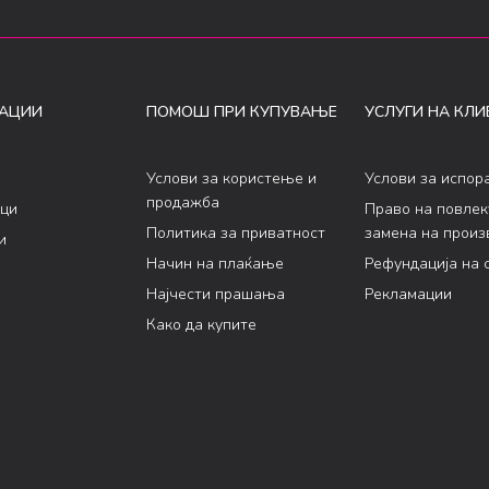
АЦИИ
ПОМОШ ПРИ КУПУВАЊЕ
УСЛУГИ НА КЛИ
Услови за користење и
Услови за испор
продажба
ци
Право на повле
Политика за приватност
замена на произ
и
Начин на плаќање
Рефундација на 
Најчести прашања
Рекламации
Како да купите