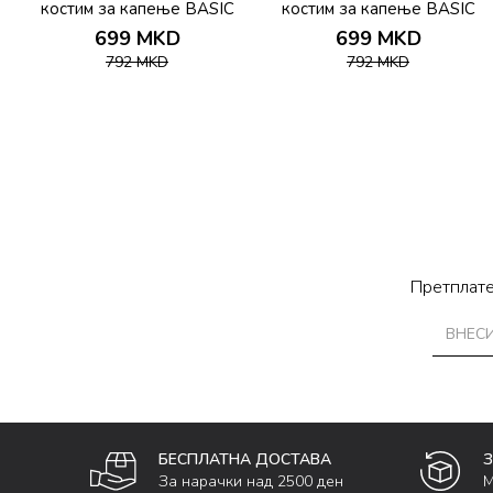
костим за капење BASIC
костим за капење BASIC
MINI TRIANGLE TOP
MINI TRIANGLE TOP
699
MKD
699
MKD
792
MKD
792
MKD
Претплате
БЕСПЛАТНА ДОСТАВА
За нарачки над 2500 ден
М