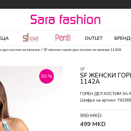
ЕЦА
OUTLET
БРЕНД
н дел костим за капење
SF женски горeн дел костим за капење 1142A
SF
SF ЖЕНСКИ ГОР
50
%
1142A
ГОРEН ДЕЛ КОСТИМ ЗА
Шифра на артикл:
74236
990
MKD
499
MKD