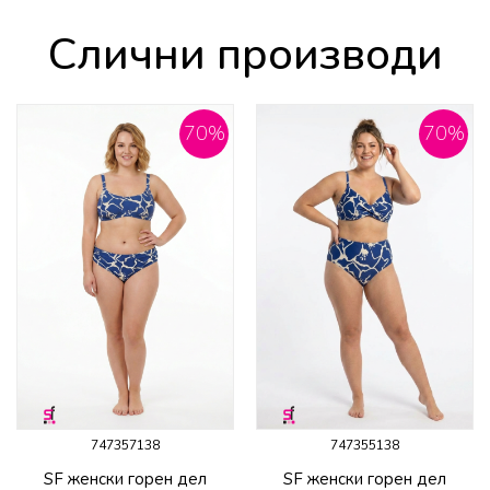
Слични производи
70
%
70
%
747357138
747355138
SF женски горeн дел
SF женски горeн дел