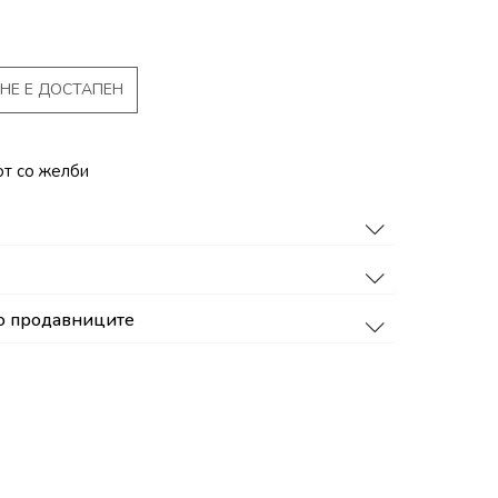
НЕ Е ДОСТАПЕН
от со желби
о продавниците