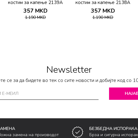
костим за капење 2139A
костим за капење 2138A
357
MKD
357
MKD
1.190
MKD
1.190
MKD
Newsletter
те се за да бидете во тек со сите новости и добијте код со 1
НАЈАВ
ЗАМЕНА
БЕЗБЕДНА ИСПОРАКА
ожна замена на производот
Брза и сигурна испора