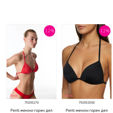
12
%
12
%
75035270
750352500
Penti женски горeн дел
Penti женски горeн дел