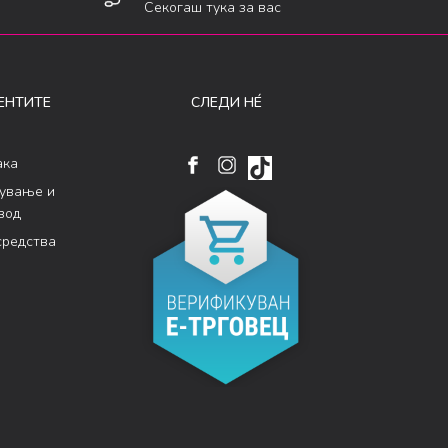
Секогаш тука за вас
ЕНТИТЕ
СЛЕДИ НÉ
ака
кување и
вод
средства