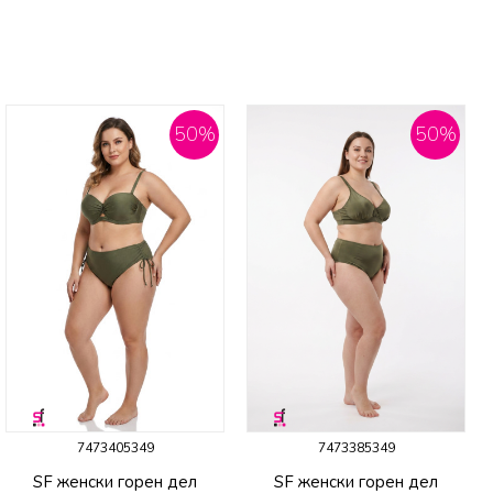
50
%
50
%
7473405349
7473385349
SF женски горeн дел
SF женски горeн дел