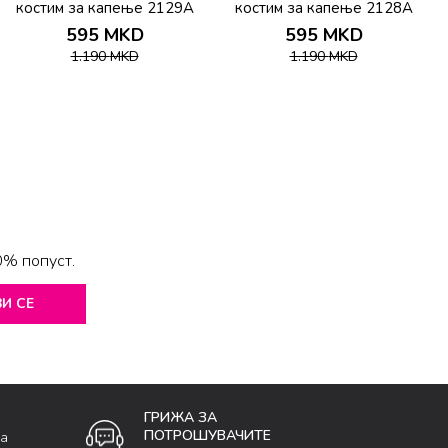
костим за капење 2129A
костим за капење 2128A
595
MKD
595
MKD
1.190
MKD
1.190
MKD
0% попуст.
И СЕ
ГРИЖА ЗА
ПОТРОШУВАЧИТЕ
ка