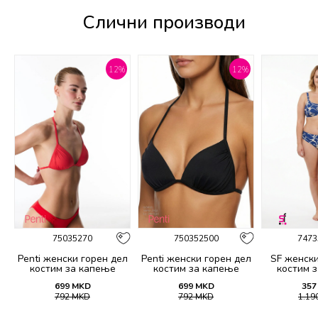
Слични производи
%
12
%
12
%
75035270
750352500
7473
Penti женски горeн дел
Penti женски горeн дел
SF женски
костим за капење
костим за капење
костим 
BASIC MINI TRIANGLE
BASIC MINI TRIANGLE
21
699
MKD
699
MKD
357
TOP
TOP
792
MKD
792
MKD
1.19