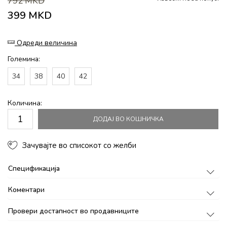
792
MKD
399
MKD
Одреди величина
Големина:
34
38
40
42
Количина:
ДОДАЈ ВО КОШНИЧКА
Зачувајте во списокот со желби
Спецификација
Коментари
Провери достапност во продавниците