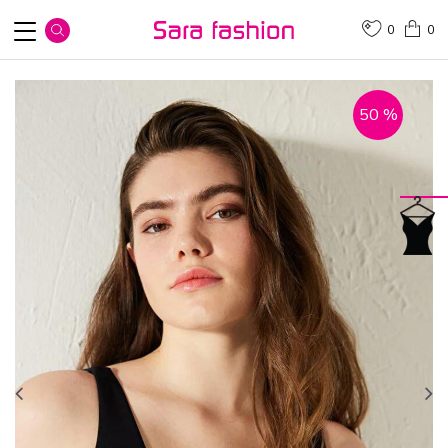
0
0
50
%