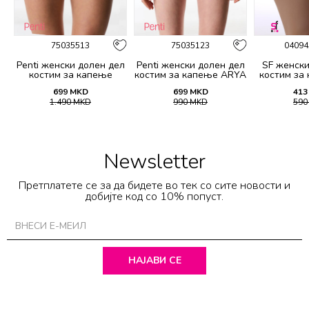
75035513
75035123
04094
Penti женски долен дел
Penti женски долен дел
SF женски
костим за капење
костим за капење ARYA
костим за
DESTINI SIDE BOTTOM
HIPSTER BOTTOM
699
MKD
699
MKD
413
1.490
MKD
990
MKD
59
Newsletter
Претплатете се за да бидете во тек со сите новости и
добијте код со 10% попуст.
НАЈАВИ СЕ