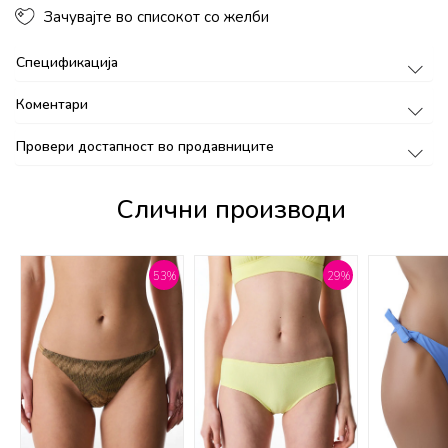
Зачувајте во списокот со желби
Спецификација
Коментари
Провери достапност во продавниците
Слични производи
%
53
%
29
%