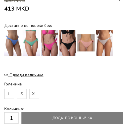
590
MKD
413
MKD
Достапно во повеќе бои:
Одреди величина
Големина:
L
S
XL
Количина:
ДОДАЈ ВО КОШНИЧКА