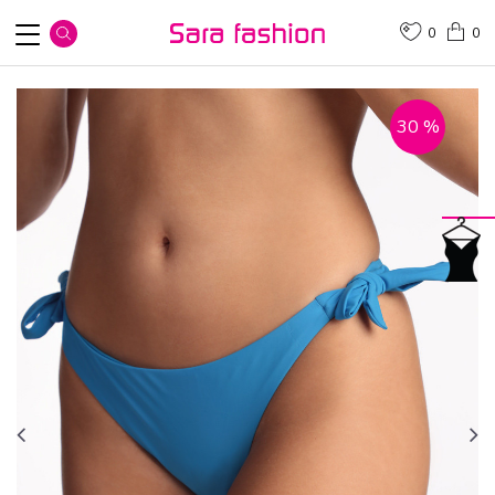
0
0
30
%