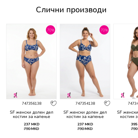
Слични производи
%
70
%
70
%
747356138
747354138
7473
SF женски долен дел
SF женски долен дел
SF женски
костим за капење
костим за капење
костим 
2139B
2138B
21
237
MKD
237
MKD
395
790
MKD
790
MKD
79