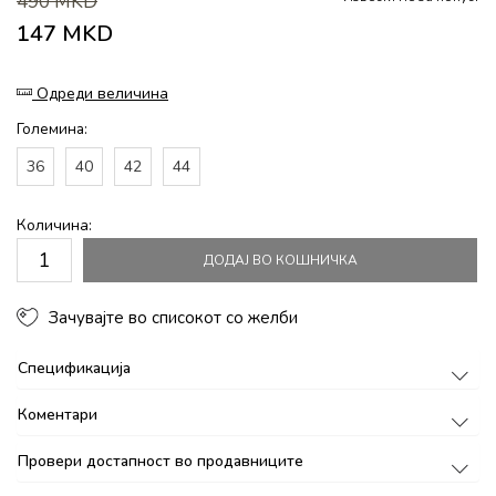
490
MKD
147
MKD
Одреди величина
Големина:
36
40
42
44
Количина:
ДОДАЈ ВО КОШНИЧКА
Зачувајте во списокот со желби
Спецификација
Коментари
Провери достапност во продавниците