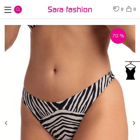
0
0
70
%