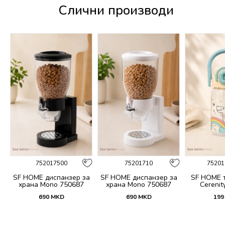
Слични производи
752017500
75201710
75201
 и
SF HOME диспанзер за
SF HOME диспанзер за
SF HOME т
fi
храна Mono 750687
храна Mono 750687
Cerenit
690
MKD
690
MKD
199