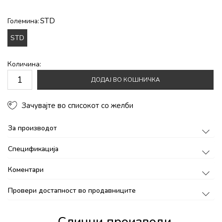
STD
Големина:
STD
Количина:
ДОДАЈ ВО КОШНИЧКА
Зачувајте во списокот со желби
За производот
Спецификација
Коментари
Провери достапност во продавниците
Слични производи