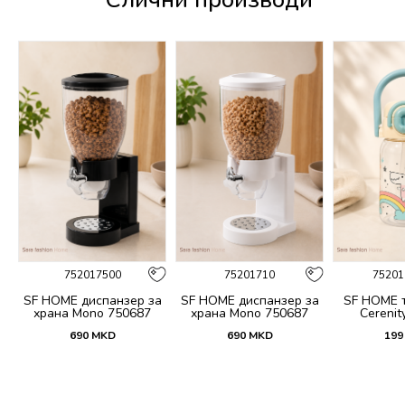
752017500
75201710
75201
 и
SF HOME диспанзер за
SF HOME диспанзер за
SF HOME т
fi
храна Mono 750687
храна Mono 750687
Cerenit
690
MKD
690
MKD
199