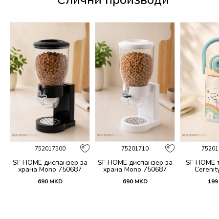
752017500
75201710
75201
 и
SF HOME диспанзер за
SF HOME диспанзер за
SF HOME т
fi
храна Mono 750687
храна Mono 750687
Cerenit
690
MKD
690
MKD
199