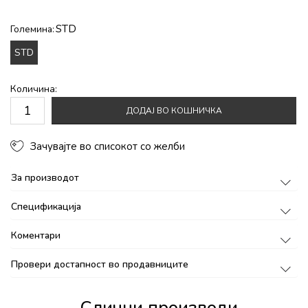
STD
Големина:
STD
Количина:
ДОДАЈ ВО КОШНИЧКА
Зачувајте во списокот со желби
За производот
Спецификација
Коментари
Провери достапност во продавниците
Слични производи