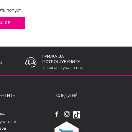
0% попуст.
И СЕ
ГРИЖА ЗА
ПОТРОШУВАЧИТЕ
ка
Секогаш тука за вас
ЕНТИТЕ
СЛЕДИ НÉ
ака
кување и
вод