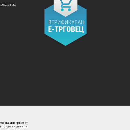
средства
ето на интернетот
исникот од страна