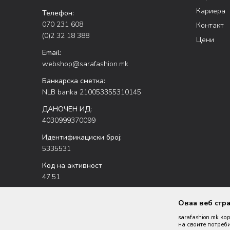
Кариера
Телефон:
070 231 608
Контакт
(0)2 32 18 388
Цени
Email:
webshop@sarafashion.mk
Банкарска сметка:
NLB banka 210053355310145
ДАНОЧЕН ИД:
4030999370099
Идентификациски број:
5335531
Код на активност
47.51
Оваа веб стр
sarafashion.mk ко
на своите потреби