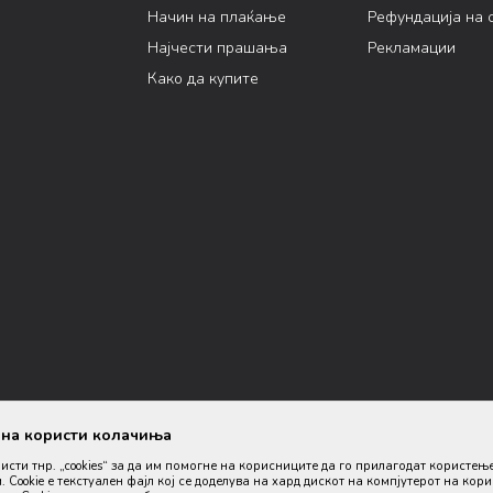
Начин на плаќање
Рефундација на 
Најчести прашања
Рекламации
Како да купите
ана користи колачиња
ристи тнр. „cookies“ за да им помогне на корисниците да го прилагодат користењ
. Cookie е текстуален фајл кој се доделува на хард дискот на компјутерот на кор