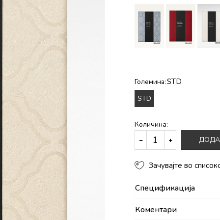
STD
Големина:
STD
Количина:
ДОДА
Зачувајте во список
Спецификација
Коментари