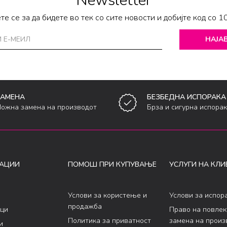
Newsletter
те се за да бидете во тек со сите новости и добијте код со 1
НАЈАВ
ЗАМЕНА
БЕЗБЕДНА ИСПОРАКА
ожна замена на производот
Брза и сигурна испора
АЦИИ
ПОМОШ ПРИ КУПУВАЊЕ
УСЛУГИ НА КЛИ
Услови за користење и
Услови за испор
продажба
ци
Право на повле
Политика за приватност
замена на произ
и