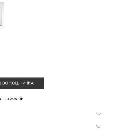
Ј ВО КОШНИЧКА
от со желби