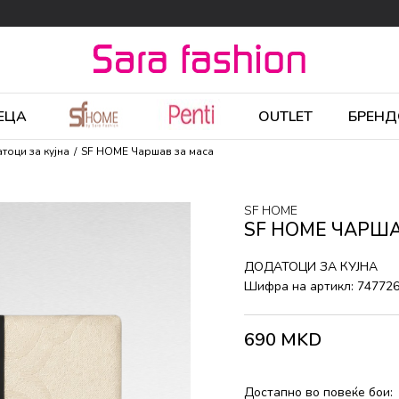
ЕЦА
OUTLET
БРЕНД
тоци за кујна
SF HOME Чаршав за маса
SF HOME
SF HOME ЧАРША
ДОДАТОЦИ ЗА КУЈНА
Шифра на артикл:
74772
690
MKD
Достапно во повеќе бои: