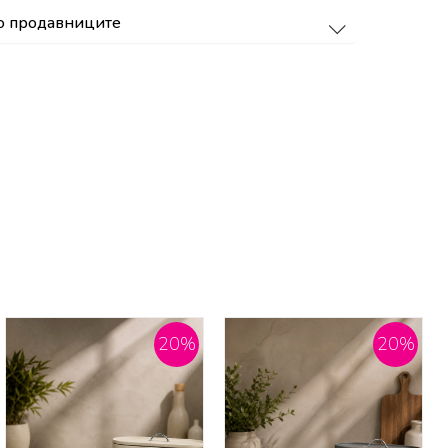
о продавниците
20
%
20
%