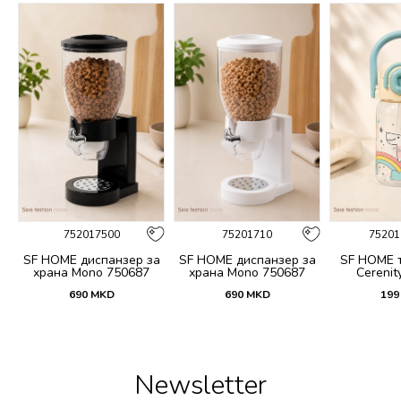
752017500
75201710
75201
 и
SF HOME диспанзер за
SF HOME диспанзер за
SF HOME т
fi
храна Mono 750687
храна Mono 750687
Cerenit
690
MKD
690
MKD
199
Newsletter