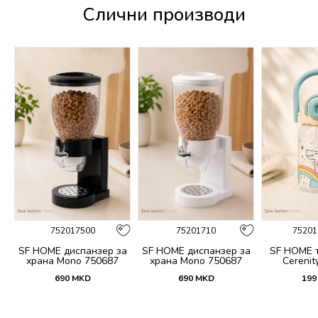
Слични производи
752017500
75201710
75201
 и
SF HOME диспанзер за
SF HOME диспанзер за
SF HOME т
fi
храна Mono 750687
храна Mono 750687
Cerenit
690
MKD
690
MKD
199