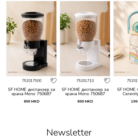
752017500
75201710
75201
 и
SF HOME диспанзер за
SF HOME диспанзер за
SF HOME т
fi
храна Mono 750687
храна Mono 750687
Cerenit
690
MKD
690
MKD
199
Newsletter