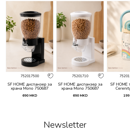
752017500
75201710
75201
 и
SF HOME диспанзер за
SF HOME диспанзер за
SF HOME т
fi
храна Mono 750687
храна Mono 750687
Cerenit
690
MKD
690
MKD
199
Newsletter