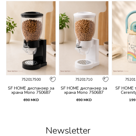
752017500
75201710
75201
 и
SF HOME диспанзер за
SF HOME диспанзер за
SF HOME т
fi
храна Mono 750687
храна Mono 750687
Cerenit
690
MKD
690
MKD
199
Newsletter