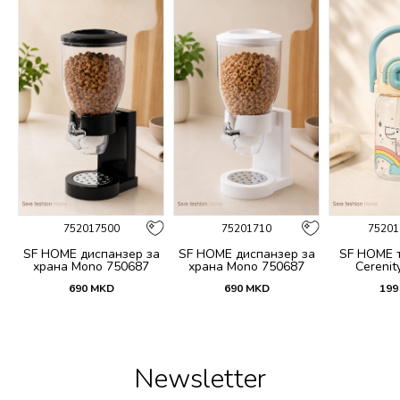
752017500
75201710
75201
 и
SF HOME диспанзер за
SF HOME диспанзер за
SF HOME т
fi
храна Mono 750687
храна Mono 750687
Cerenit
690
MKD
690
MKD
199
Newsletter