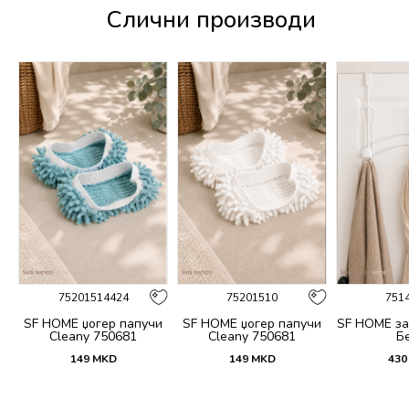
Слични производи
75201514424
75201510
751
SF HOME џогер папучи
SF HOME џогер папучи
SF HOME за
Cleany 750681
Cleany 750681
Б
149
MKD
149
MKD
430