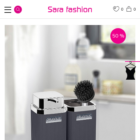
0
0
50
%