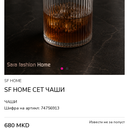
1
2
SF HOME
SF HOME СЕТ ЧАШИ
ЧАШИ
Шифра на артикл:
74756913
Извести ме за попуст
680
MKD