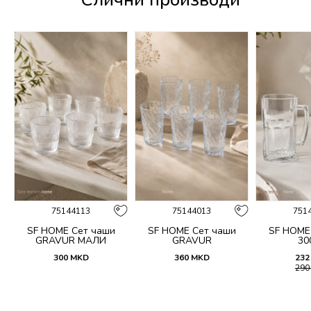
75144113
75144013
751
SF HOME Сет чаши
SF HOME Сет чаши
SF HOME
GRAVUR МАЛИ
GRAVUR
30
300
MKD
360
MKD
232
29