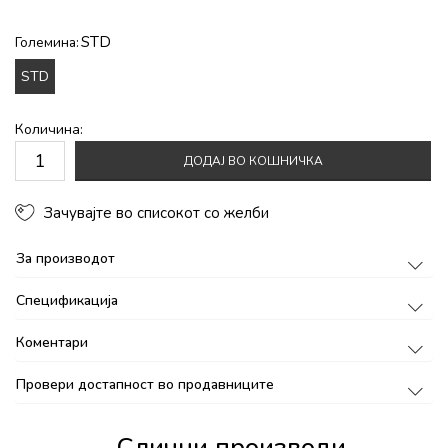
STD
Големина:
STD
Количина:
ДОДАЈ ВО КОШНИЧКА
Зачувајте во списокот со желби
За производот
Спецификација
Коментари
Провери достапност во продавниците
Слични производи