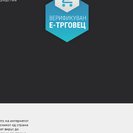
ето на интернетот
исникот од страна
ат вирус до