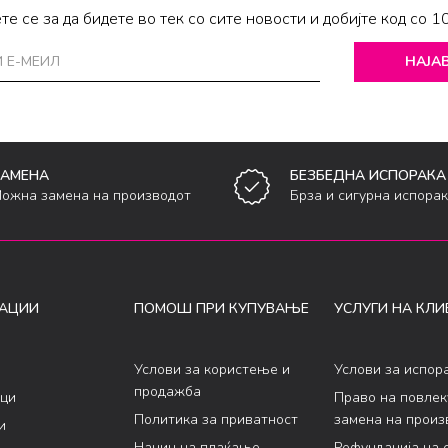
те се за да бидете во тек со сите новости и добијте код со 1
НАЈАВ
ЗАМЕНА
БЕЗБЕДНА ИСПОРАКА
ожна замена на производот
Брза и сигурна испора
АЦИИ
ПОМОШ ПРИ КУПУВАЊЕ
УСЛУГИ НА КЛИ
Услови за користење и
Услови за испор
продажба
ци
Право на повле
Политика за приватност
замена на произ
и
Начин на плаќање
Рефундација на 