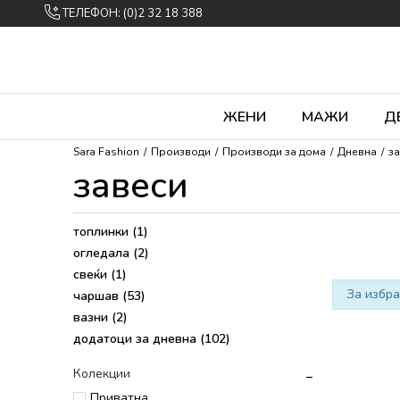
ТЕЛЕФОН: (0)2 32 18 388
ЖЕНИ
МАЖИ
Д
Sara Fashion
Производи
Производи за дома
Дневна
з
завеси
топлинки
(1)
огледала
(2)
свеќи
(1)
За избра
чаршав
(53)
вазни
(2)
додатоци за дневна
(102)
Колекции
Приватна