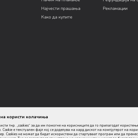
Најчести прашања
Рекламации
Како да купите
ана користи колачиња
ристи тнр. „cookies“ за да им помогне на корисниците да го прилагодат користењ
. Cookie е текстуален фајл кој се доделува на хард дискот на компјутерот на кор
р. Cookies не можат да бидат искористени да стартуваат програм или да пренес