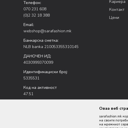
Кариера
Телефон:
070 231 608
Контакт
(0)2 32 18 388
Цени
Email:
webshop@sarafashion.mk
Банкарска сметка:
NLB banka 210053355310145
ДАНОЧЕН ИД:
4030999370099
Идентификациски број:
5335531
Код на активност
47.51
Оваа веб стр
sarafashion.mk ко
на своите потреби
на мрежниот серве