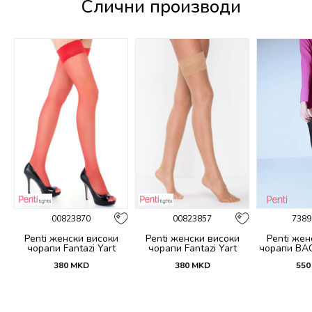
Слични производи
00823870
00823857
7389
Penti женски високи
Penti женски високи
Penti жен
чорапи Fantazi Yart
чорапи Fantazi Yart
чорапи BA
380
MKD
380
MKD
550