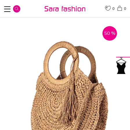
0
0
50
%