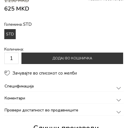
1.250
MKD
625
MKD
STD
Големина:
STD
Количина:
ДОДАЈ ВО КОШНИЧКА
Зачувајте во списокот со желби
Спецификација
Коментари
Провери достапност во продавниците