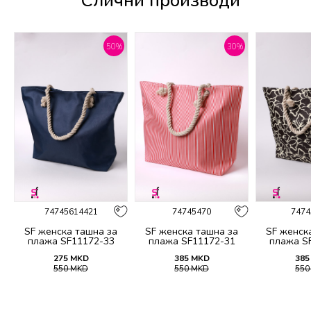
Слични производи
%
50
%
30
%
74745614421
74745470
7474
SF женска ташна за
SF женска ташна за
SF женск
26
плажа SF11172-33
плажа SF11172-31
плажа S
275
MKD
385
MKD
385
550
MKD
550
MKD
55