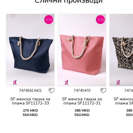
Слични производи
%
50
%
30
%
74745614421
74745470
7474
SF женска ташна за
SF женска ташна за
SF женск
26
плажа SF11172-33
плажа SF11172-31
плажа S
275
MKD
385
MKD
385
550
MKD
550
MKD
55