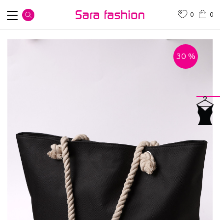
0
0
30
%