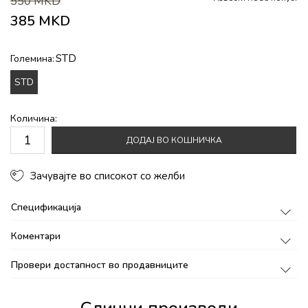
550
MKD
385
MKD
STD
Големина:
STD
Количина:
ДОДАЈ ВО КОШНИЧКА
Зачувајте во списокот со желби
Спецификација
Коментари
Провери достапност во продавниците