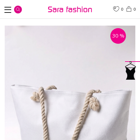
0
0
30
%