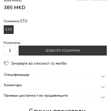
550
MKD
385
MKD
STD
Големина:
STD
Количина:
ДОДАЈ ВО КОШНИЧКА
Зачувајте во списокот со желби
Спецификација
Коментари
Провери достапност во продавниците