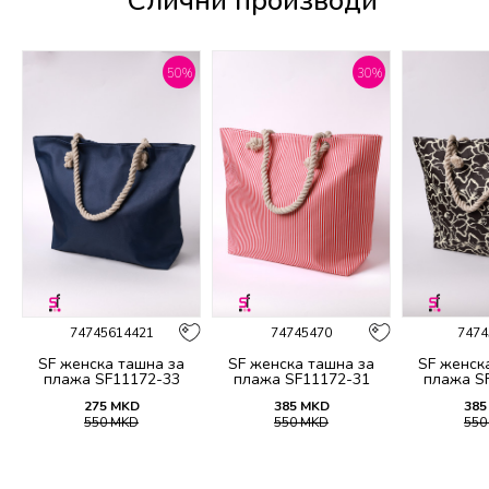
Слични производи
%
50
%
30
%
74745614421
74745470
7474
SF женска ташна за
SF женска ташна за
SF женск
плажа SF11172-33
плажа SF11172-31
плажа S
275
MKD
385
MKD
385
550
MKD
550
MKD
55