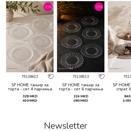
20
%
20
%
75138613
75138513
751
SF HOME тањир за
SF HOME тањир за
SF HOME
торта - сет 4 парчиња
торта - сет 6 парчиња
спрат 
20CM
15.5CM
328
MKD
224
MKD
840
410
MKD
280
MKD
1.05
Newsletter