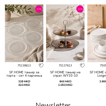
%
20
%
20
%
75138613
75137613
750
SF HOME тањир за
SF HOME тањир на
SF HOME 
торта - сет 4 парчиња
спрат WY33-10
Livig
20CM
328
MKD
840
MKD
3.80
410
MKD
1.050
MKD
Newsletter