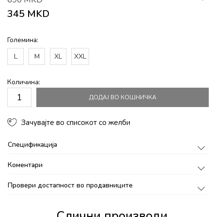
345
MKD
Големина:
L
M
XL
XXL
Количина:
ДОДАЈ ВО КОШНИЧКА
Зачувајте во списокот со желби
Спецификација
Коментари
Провери достапност во продавниците
Слични производи