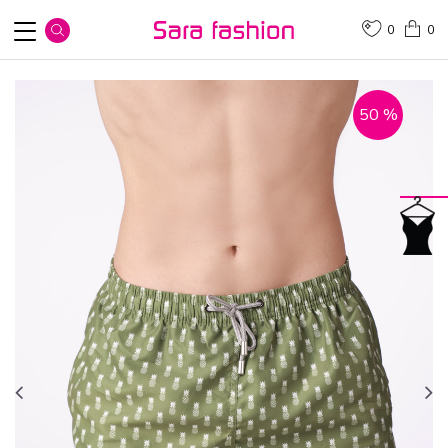
0
0
50
%