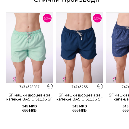
%
50
%
50
%
7474523037
74745266
747
а
SF машки шорцеви за
SF машки шорцеви за
SF машки 
капење BASIC 51136 SF
капење BASIC 51136 SF
капење
SS26
SS26
345
MKD
345
MKD
345
690
MKD
690
MKD
69