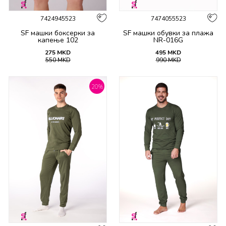
7424945523
7474055523
SF машки боксерки за
SF машки обувки за плажа
капење 102
NR-016G
275
MKD
495
MKD
550
MKD
990
MKD
20
%