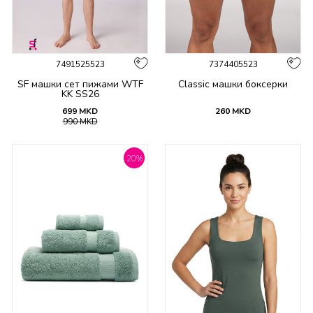
7491525523
7374405523
SF машки сет пижами WTF
Classic машки боксерки
KK SS26
699
MKD
260
MKD
990
MKD
20
%