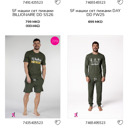
7491435523
7465545523
SF машки сет пижами
SF машки сет пижами DAY
BILLIONAIRE DD SS26
DD FW25
799
MKD
699
MKD
999
MKD
29
%
7435405523
7465495523