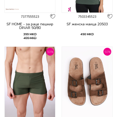
7377555523
7503345523
SF HOME - за раце пешкир
SF женска маица 20503
DINAR 50/80
399
MKD
490
MKD
499
MKD
50
%
50
%