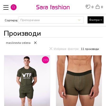
0
0
Филтри
Сортирај
Производи
maslinesta-zelena
Избриши филтри
11
производи
29
%