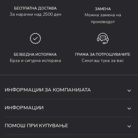
БЕСПЛАТНА ДОСТАВА
ЗАМЕНА
За нарачки над 2500 ден
Можна замена на
производот
БЕЗБЕДНА ИСПОРАКА
ГРИЖА ЗА ПОТРОШУВАЧИТЕ
Брза и сигурна испорака
Секогаш тука за вас
ИНФОРМАЦИИ ЗА КОМПАНИЈАТА
ДЕ-ТА ДЕЈАН ДООЕЛ
ИНФОРМАЦИИ
ЗА НАС
УЛ. 34, БР. 32, ИЛИНДЕН,
ПОМОШ ПРИ КУПУВАЊЕ
СКОПЈЕ, МАКЕДОНИЈА
ПРОДАВНИЦИ