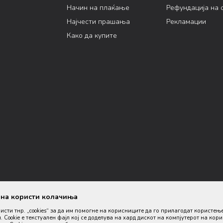
Начин на плаќање
Рефундација на 
Најчести прашања
Рекламации
Како да купите
ана користи колачиња
ристи тнр. „cookies“ за да им помогне на корисниците да го прилагодат користењ
. Cookie е текстуален фајл кој се доделува на хард дискот на компјутерот на кор