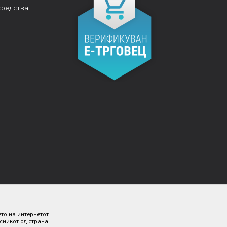
средства
ето на интернетот
исникот од страна