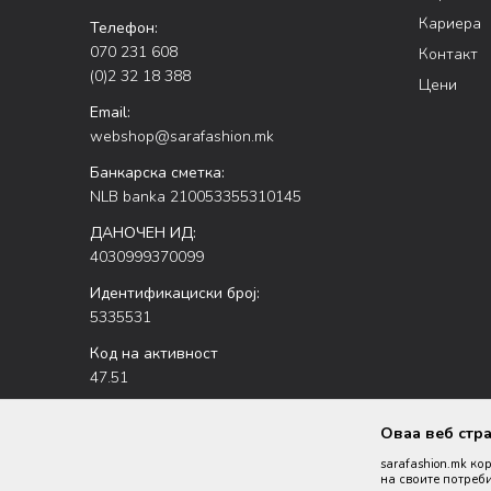
Кариера
Телефон:
070 231 608
Контакт
(0)2 32 18 388
Цени
Email:
webshop@sarafashion.mk
Банкарска сметка:
NLB banka 210053355310145
ДАНОЧЕН ИД:
4030999370099
Идентификациски број:
5335531
Код на активност
47.51
Оваа веб стр
sarafashion.mk ко
на своите потреби