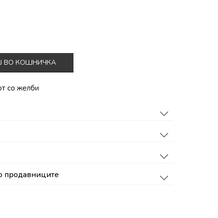
Ј ВО КОШНИЧКА
от со желби
о продавниците