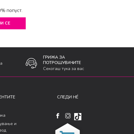
0% попуст.
И СЕ
ГРИЖА ЗА
ПОТРОШУВАЧИТЕ
ка
Секогаш тука за вас
ЕНТИТЕ
СЛЕДИ НÉ
ака
кување и
вод