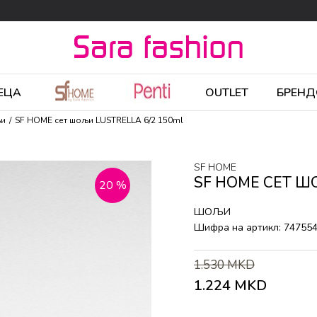
ЕЦА
OUTLET
БРЕНД
и
SF HOME сет шољи LUSTRELLA 6/2 150ml
SF HOME
SF HOME СЕТ Ш
20
%
ШОЉИ
Шифра на артикл:
74755
1.530
MKD
1.224
MKD