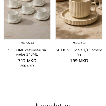
75142213
75091613
SF HOME сет шољи за
SF HOME шоља 1/1 Somero
кафе 140ML
fire
712
MKD
199
MKD
890
MKD