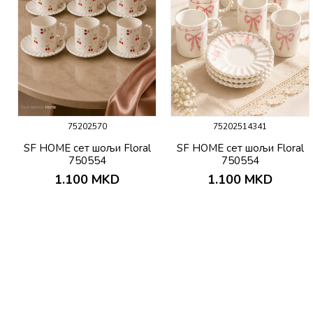
75202570
75202514341
SF HOME сет шољи Floral
SF HOME сет шољи Floral
750554
750554
1.100
MKD
1.100
MKD