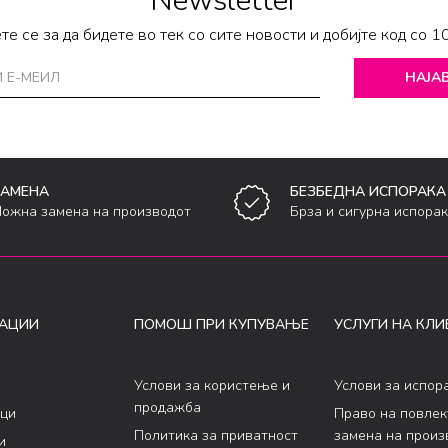
Newsletter
те се за да бидете во тек со сите новости и добијте код со 1
НАЈАВ
ЗАМЕНА
БЕЗБЕДНА ИСПОРАКА
ожна замена на производот
Брза и сигурна испора
АЦИИ
ПОМОШ ПРИ КУПУВАЊЕ
УСЛУГИ НА КЛИ
Услови за користење и
Услови за испор
продажба
ци
Право на повле
Политика за приватност
замена на произ
и