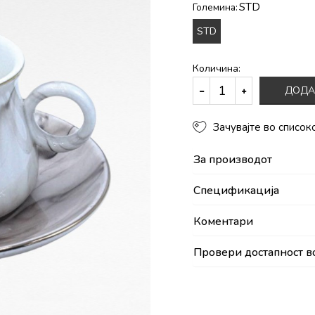
STD
Големина:
STD
Количина:
ДОДА
Зачувајте во список
За производот
Спецификација
Коментари
Провери достапност в