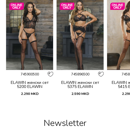
745900500
745896500
7458
ELAWIN женски сет
ELAWIN женски сет
ELAWIN ж
5200 ELAWIN
5375 ELAWIN
5415 
2.290
MKD
2.590
MKD
2.29
Newsletter