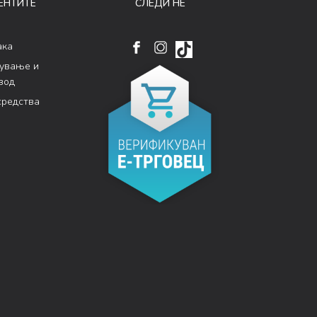
ЕНТИТЕ
СЛЕДИ НÉ
ака
кување и
вод
средства