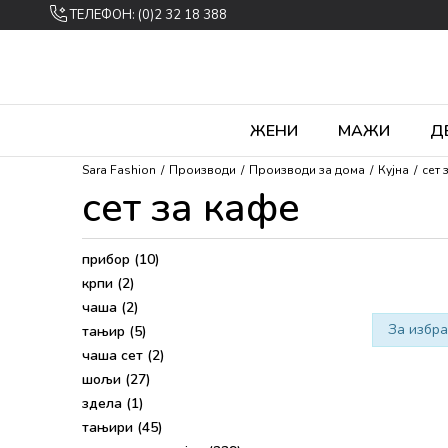
ТЕЛЕФОН: (0)2 32 18 388
ЖЕНИ
МАЖИ
Д
Sara Fashion
Производи
Производи за дома
Кујна
сет 
сет за кафе
прибор
(10)
крпи
(2)
чаша
(2)
За избра
тањир
(5)
чаша сет
(2)
шољи
(27)
здела
(1)
тањири
(45)