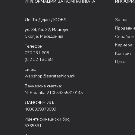
ИНФОРМАЦИИ ЗА КОМПАНИЈАТА
ИНФОРМ
Де-Та Дејан ДООЕЛ
За нас
Продавни
ул. 34, бр. 32, Илинден,
Скопје, Македонија
Соработк
Кариера
Телефон:
070 231 608
Контакт
(0)2 32 18 388
Цени
Email:
webshop@sarafashion.mk
Банкарска сметка:
NLB banka 210053355310145
ДАНОЧЕН ИД:
4030999370099
Идентификациски број:
5335531