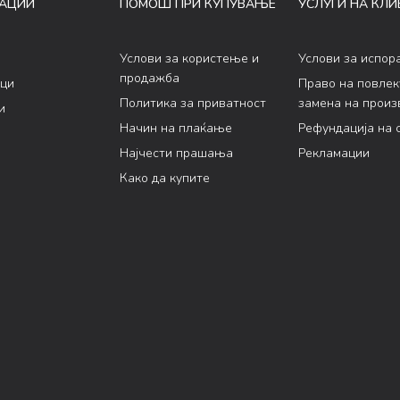
АЦИИ
ПОМОШ ПРИ КУПУВАЊЕ
УСЛУГИ НА КЛИ
Услови за користење и
Услови за испор
продажба
ци
Право на повле
Политика за приватност
замена на произ
и
Начин на плаќање
Рефундација на 
Најчести прашања
Рекламации
Како да купите