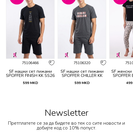
75106466
75106320
751
SF машки сет пижами
SF машки сет пижами
SF женски
5
SP.OFFER FINISH KK SS26
SP.OFFER CHILLER KK
SP.OFFER
SS26
S
599
MKD
599
MKD
499
Newsletter
Претплатете се за да бидете во тек со сите новости и
добијте код со 10% попуст.