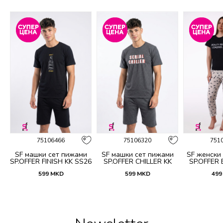
%
75106466
75106320
751
и
SF машки сет пижами
SF машки сет пижами
SF женски
SP.OFFER FINISH KK SS26
SP.OFFER CHILLER KK
SP.OFFER
SS26
S
599
MKD
599
MKD
499