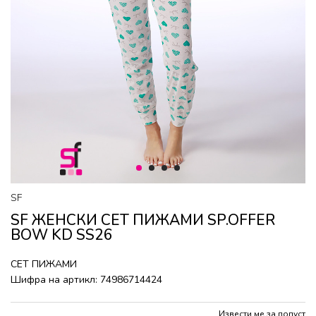
1
2
3
4
SF
SF ЖЕНСКИ СЕТ ПИЖАМИ SP.OFFER
BOW KD SS26
СЕТ ПИЖАМИ
Шифра на артикл:
74986714424
Извести ме за попуст