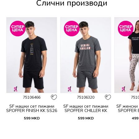
Слични производи
%
75106466
75106320
751
и
SF машки сет пижами
SF машки сет пижами
SF женски
W
SP.OFFER FINISH KK SS26
SP.OFFER CHILLER KK
SP.OFFER
SS26
S
599
MKD
599
MKD
499