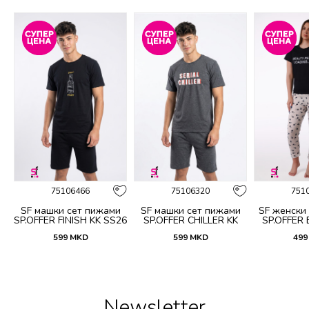
%
75106466
75106320
751
и
SF машки сет пижами
SF машки сет пижами
SF женски
KK
SP.OFFER FINISH KK SS26
SP.OFFER CHILLER KK
SP.OFFER
SS26
S
599
MKD
599
MKD
499
Newsletter