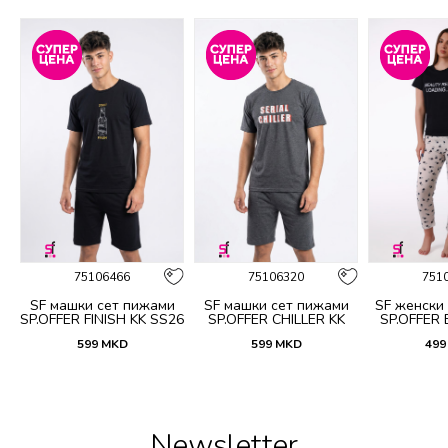
%
75106466
75106320
751
SF машки сет пижами
SF машки сет пижами
SF женски
5
SP.OFFER FINISH KK SS26
SP.OFFER CHILLER KK
SP.OFFER
SS26
S
599
MKD
599
MKD
499
Newsletter