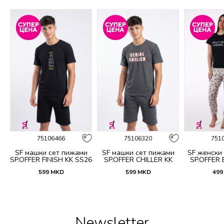
75106466
75106320
751
и
SF машки сет пижами
SF машки сет пижами
SF женски
6
SP.OFFER FINISH KK SS26
SP.OFFER CHILLER KK
SP.OFFER
SS26
S
599
MKD
599
MKD
499
Newsletter