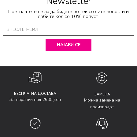
Newsletter
Претплатете се за да бидете во тек со сите новости и
добијте код со 10% попуст.
НАЈАВИ СЕ
БЕСПЛАТНА ДОСТАВА
ЗАМЕНА
За нарачки над 2500 ден
Можна замена на
производот