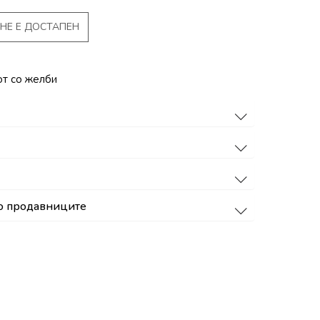
НЕ Е ДОСТАПЕН
от со желби
о продавниците