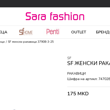
ЕЦА
OUTLET
БРЕНД
ици
SF женски ракавици 37908-3-25
SF
SF ЖЕНСКИ РАК
РАКАВИЦИ
Шифра на артикл:
74702
175
MKD