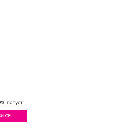
0% попуст.
И СЕ