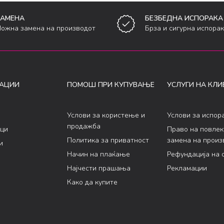
ЗАМЕНА
БЕЗБЕДНА ИСПОРАКА
ожна замена на производот
Брза и сигурна испора
АЦИИ
ПОМОШ ПРИ КУПУВАЊЕ
УСЛУГИ НА КЛИ
Услови за користење и
Услови за испор
продажба
ци
Право на повле
Политика за приватност
замена на произ
и
Начин на плаќање
Рефундација на 
Најчести прашања
Рекламации
Како да купите