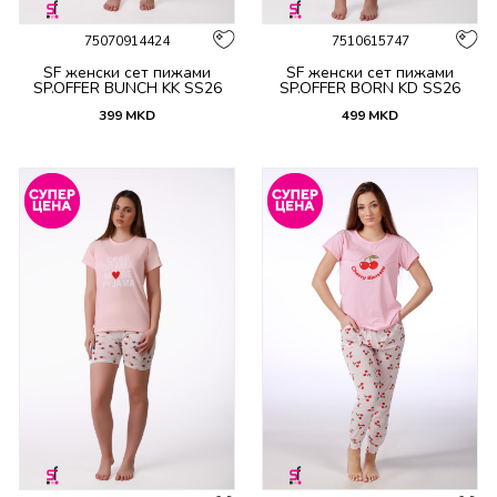
75070914424
7510615747
SF женски сет пижами
SF женски сет пижами
SP.OFFER BUNCH KK SS26
SP.OFFER BORN KD SS26
399
MKD
499
MKD