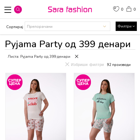
0
0
Филтри
Сортирај
Pyjama Party од 399 денари
Листа: Pyjama Party од 399 денари
Избриши филтри
92
производи