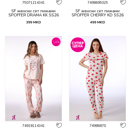
75071214341
7498695025
SF женски сет пижами
SF женски сет пижами
SP.OFFER DRAMA KK SS26
SP.OFFER CHERRY KD SS26
399
MKD
499
MKD
14
%
74918114341
74986870