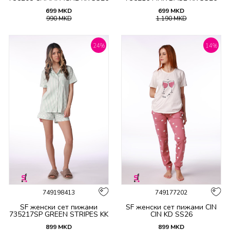
699
MKD
699
MKD
990
MKD
1.190
MKD
24
%
14
%
749198413
749177202
SF женски сет пижами
SF женски сет пижами CIN
735217SP GREEN STRIPES KK
CIN KD SS26
SS26
899
MKD
899
MKD