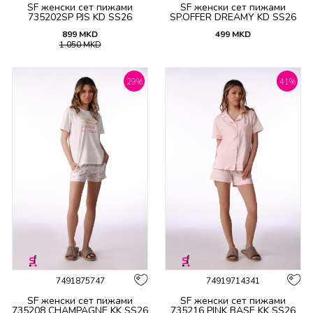
SF женски сет пижами
SF женски сет пижами
735202SP PJS KD SS26
SP.OFFER DREAMY KD SS26
899
MKD
499
MKD
1.050
MKD
29
%
41
%
7491875747
74919714341
SF женски сет пижами
SF женски сет пижами
735208 CHAMPAGNE KK SS26
735216 PINK BASE KK SS26