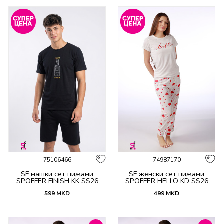
75106466
74987170
SF машки сет пижами
SF женски сет пижами
SP.OFFER FINISH KK SS26
SP.OFFER HELLO KD SS26
599
MKD
499
MKD