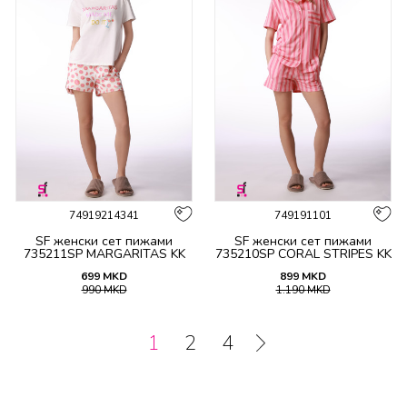
74919214341
749191101
SF женски сет пижами
SF женски сет пижами
735211SP MARGARITAS KK
735210SP CORAL STRIPES KK
SS26
SS26
699
MKD
899
MKD
990
MKD
1.190
MKD
1
2
4