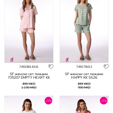
74918614341
749178413
SF женски сет пижами
SF женски сет пижами
735207 EMPTY HEART KK
HAPPY KK SS26
SS26
899
MKD
699
MKD
1.190
MKD
990
MKD
29
%
24
%