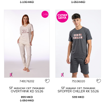
1.190
MKD
1.050
MKD
14
%
749176202
75106320
SF женски сет пижами
SF машки сет пижами
OVERTHINK KD SS26
SP.OFFER CHILLER KK SS26
899
MKD
599
MKD
1.050
MKD