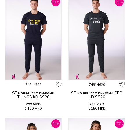
31
%
31
%
74914766
74914620
SF машки сет пижами
SF машки сет пижами CEO
THINGS KD SS26
KD SS26
799
MKD
799
MKD
1.150
MKD
1.150
MKD
24
%
29
%