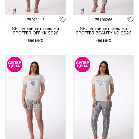
75071112
75106266
SF женски сет пижами
SF женски сет пижами
SP.OFFER OFF KK SS26
SP.OFFER BEAUTY KD SS26
399
MKD
499
MKD