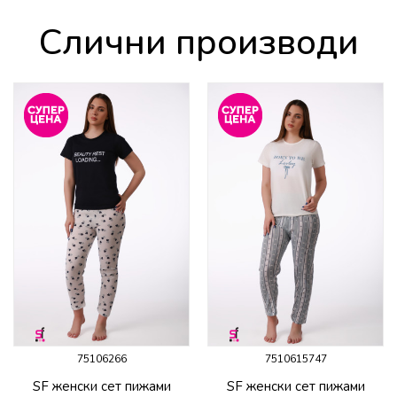
Слични производи
75106266
7510615747
SF женски сет пижами
SF женски сет пижами