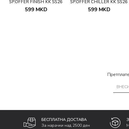
SP.OFFER FINISH KK SS26
SP.OFFER CHILLER KK SS26
599
MKD
599
MKD
Претплате
БЕСПЛАТНА ДОСТАВА
За нарачки над 2500 ден
М