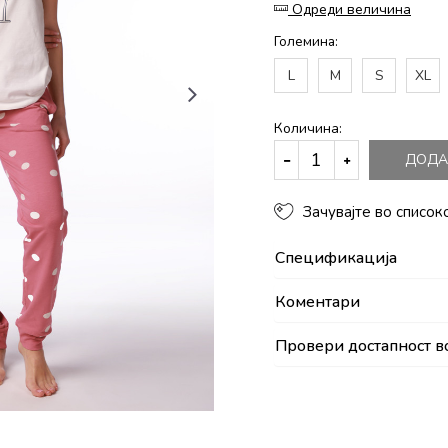
Одреди величина
Големина:
L
M
S
XL
Количина:
ДОДА
Зачувајте во список
Спецификација
Коментари
Провери достапност в