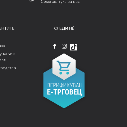
Секогаш тука за вас
ЕНТИТЕ
СЛЕДИ НÉ
ака
кување и
вод
средства