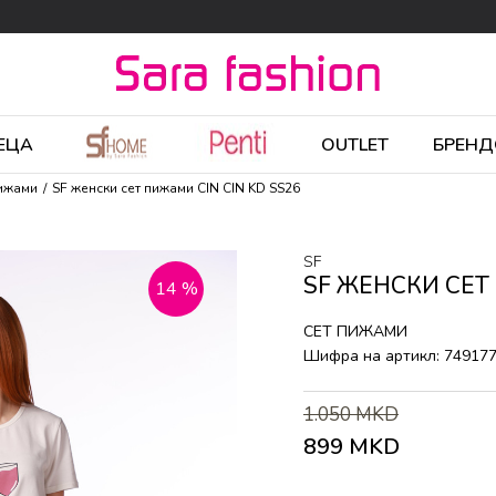
ЕЦА
OUTLET
БРЕНД
пижами
SF женски сет пижами CIN CIN KD SS26
SF
SF ЖЕНСКИ СЕТ
14
%
СЕТ ПИЖАМИ
Шифра на артикл:
74917
1.050
MKD
899
MKD