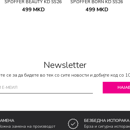
SP.OFFER BEAUTY KD SS26
SP.OFFER BORN KD SS26
499
MKD
499
MKD
Newsletter
те се за да бидете во тек со сите новости и добијте код со 1
НАЈАВ
ЗАМЕНА
БЕЗБЕДНА ИСПОРАКА
ожна замена на производот
Брза и сигурна испора