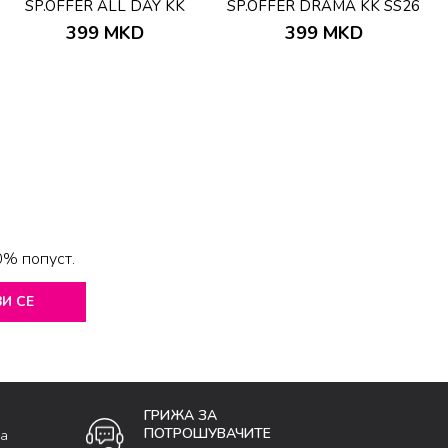
SP.OFFER ALL DAY KK
SP.OFFER DRAMA KK SS26
SS26
399
MKD
399
MKD
0% попуст.
И СЕ
ГРИЖА ЗА
ПОТРОШУВАЧИТЕ
ка