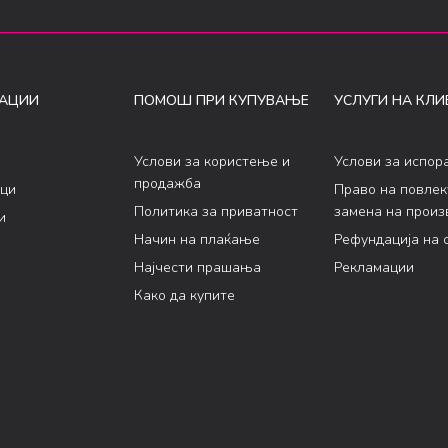
АЦИИ
ПОМОШ ПРИ КУПУВАЊЕ
УСЛУГИ НА КЛИ
Услови за користење и
Услови за испор
продажба
ци
Право на повле
Политика за приватност
замена на произ
и
Начин на плаќање
Рефундација на 
Најчести прашања
Рекламации
Како да купите