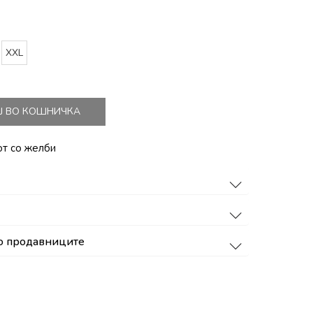
XXL
Ј ВО КОШНИЧКА
от со желби
о продавниците